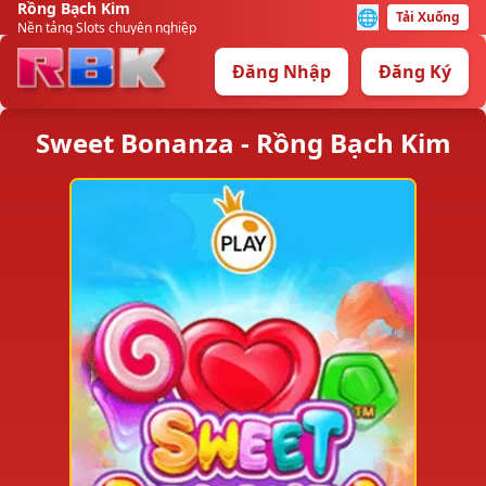
Rồng Bạch Kim
🌐
Tải Xuống
Nền tảng Slots chuyên nghiệp
Đăng Nhập
Đăng Ký
Sweet Bonanza - Rồng Bạch Kim